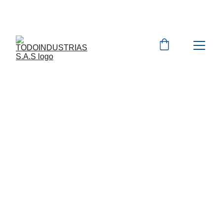
Cotizaciones para 
empresas 
 WhatsApp 
Marcas 
EXPLORA MAS DE 10.000 PRODUCTOS