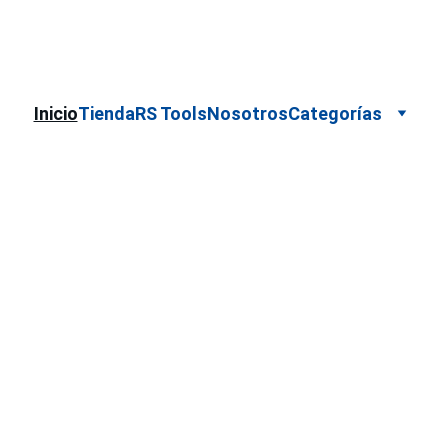
Cotizaciones para empresas 
 WhatsApp 
Marca
Inicio
Tienda
RS Tools
Nosotros
Categorías