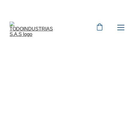
Cotizaciones para 
empresas 
 WhatsApp 
Marcas 
EXPLORA MAS DE 10.000 PRODUCTOS