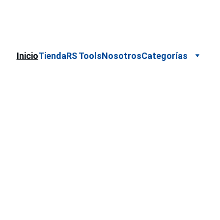
Cotizaciones para empresas 
 WhatsApp 
Marca
Inicio
Tienda
RS Tools
Nosotros
Categorías