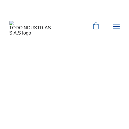
Cotizaciones para 
empresas 
 WhatsApp 
Marcas 
EXPLORA MAS DE 10.000 PRODUCTOS