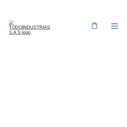
Cotizaciones para 
empresas 
 WhatsApp 
Marcas 
EXPLORA MAS DE 10.000 PRODUCTOS